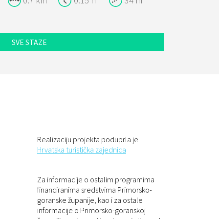
0.7 km
0:15 h
34 m
SVE STAZE
Realizaciju projekta poduprla je
Hrvatska turistička zajednica
Za informacije o ostalim programima
financiranima sredstvima Primorsko-
goranske županije, kao i za ostale
informacije o Primorsko-goranskoj