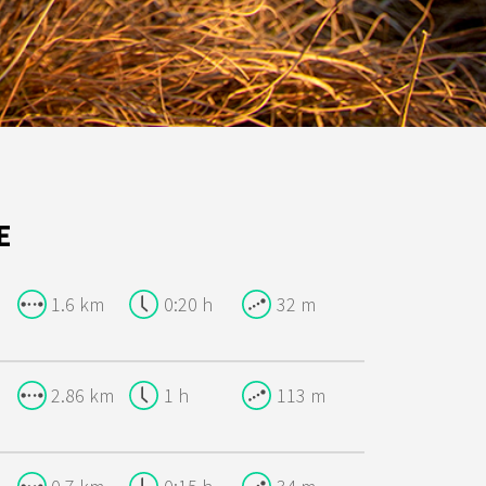
E
1.6 km
0:20 h
32 m
2.86 km
1 h
113 m