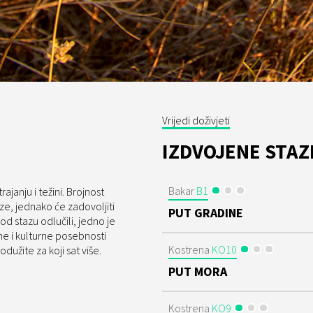
Vrijedi doživjeti
IZDVOJENE STAZ
Bakar
B1
rajanju i težini. Brojnost
aze, jednako će zadovoljiti
PUT GRADINE
od stazu odlučili, jedno je
ne i kulturne posebnosti
Kostrena
KO10
dužite za koji sat više.
PUT MORA
Kostrena
KO9