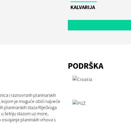
KALVARIJA
PODRŠKA
nica i raznovrsnih planinarskih
, kojom je moguće obići najveće
ih planinarskih staza Riječkoga
a u šetnju stazom uz more,
 osvajanje planinskih vrhova s