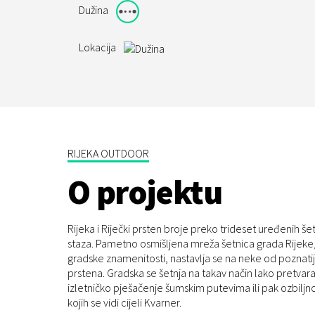
Dužina
Lokacija
RIJEKA OUTDOOR
O projektu
Rijeka i Riječki prsten broje preko trideset uređenih šet
staza. Pametno osmišljena mreža šetnica grada Rijeke
gradske znamenitosti, nastavlja se na neke od poznatij
prstena. Gradska se šetnja na takav način lako pretvar
izletničko pješačenje šumskim putevima ili pak ozbiljno
kojih se vidi cijeli Kvarner.