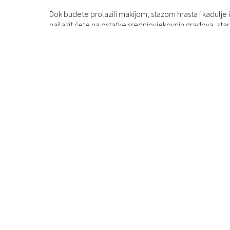
Dok budete prolazili makijom, stazom hrasta i kadulj
nailazit ćete na ostatke srednjovjekovnih gradova, st
rađene suhozide. Raznolikost terena i krajolika te različi
staza omogućit će vam da boravak na otvorenome skroji
Rijeka.travel