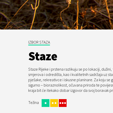
IZBOR STAZA
Staze
Staze Rijeke i prstena razlikuju se po lokaciji, dužini, t
smjerova i odredišta, kao i kvalitetnih sadržaja uz st
pješake, rekreativce i iskusne planinare. Za koju se g
sigurno – bioraznolikost, očuvana priroda te povijes
kraja bit će itekako dobar izgovor da svoj boravak pro
Težina