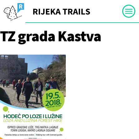
Skip
to
content
TZ grada Kastva