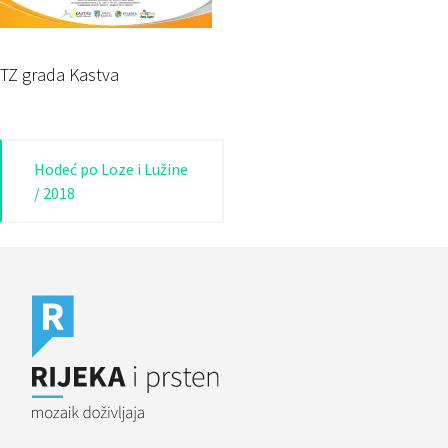
TZ grada Kastva
Navigacija
Hodeć po Loze i Lužine
/ 2018
objava