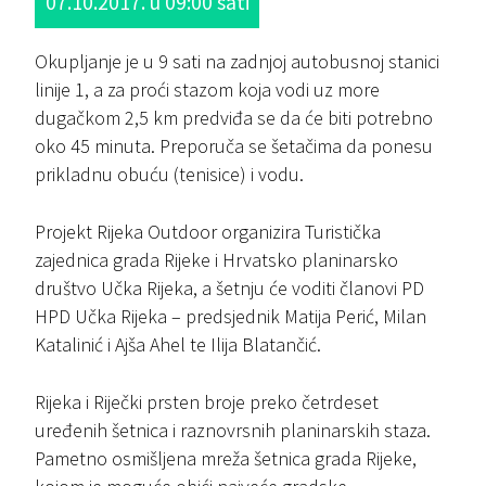
07.10.2017. u 09:00 sati
Okupljanje je u 9 sati na zadnjoj autobusnoj stanici
linije 1, a za proći stazom koja vodi uz more
dugačkom 2,5 km predviđa se da će biti potrebno
oko 45 minuta. Preporuča se šetačima da ponesu
prikladnu obuću (tenisice) i vodu.
Projekt Rijeka Outdoor organizira Turistička
zajednica grada Rijeke i Hrvatsko planinarsko
društvo Učka Rijeka, a šetnju će voditi članovi PD
HPD Učka Rijeka – predsjednik Matija Perić, Milan
Katalinić i Ajša Ahel te Ilija Blatančić.
Rijeka i Riječki prsten broje preko četrdeset
uređenih šetnica i raznovrsnih planinarskih staza.
Pametno osmišljena mreža šetnica grada Rijeke,