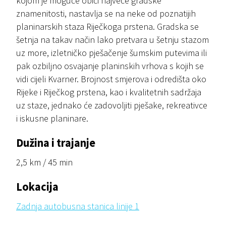
kojom je moguće obići najveće gradske
znamenitosti, nastavlja se na neke od poznatijih
planinarskih staza Riječkoga prstena. Gradska se
šetnja na takav način lako pretvara u šetnju stazom
uz more, izletničko pješačenje šumskim putevima ili
pak ozbiljno osvajanje planinskih vrhova s kojih se
vidi cijeli Kvarner. Brojnost smjerova i odredišta oko
Rijeke i Riječkog prstena, kao i kvalitetnih sadržaja
uz staze, jednako će zadovoljiti pješake, rekreativce
i iskusne planinare.
Dužina i trajanje
2,5 km / 45 min
Lokacija
Zadnja autobusna stanica linije 1