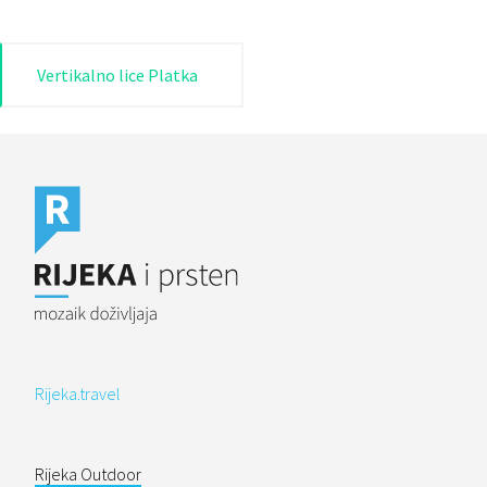
Navigacija
Vertikalno lice Platka
objava
Rijeka.travel
Rijeka Outdoor