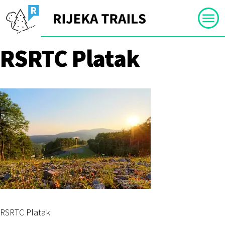
Skip
to
content
RSRTC Platak
RSRTC Platak