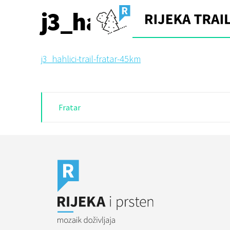
Skip
j3_hahlici-trail-f
to
content
j3_hahlici-trail-fratar-45km
Navigacija
Fratar
objava