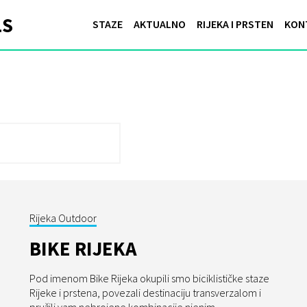
ratar-45km
STAZE
AKTUALNO
RIJEKA I PRSTEN
KON
Rijeka Outdoor
BIKE RIJEKA
Pod imenom Bike Rijeka okupili smo biciklističke staze
Rijeke i prstena, povezali destinaciju transverzalom i