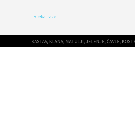
Rijeka.travel
KASTAV, KLANA, MATULJI, JELENJE, ČAVLE, KOST