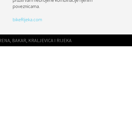
pružili vam nebrojene kombinacije njenim
poveznicama.
bikeRijeka.com
RENA, BAKAR, KRALJEVICA I RIJEKA