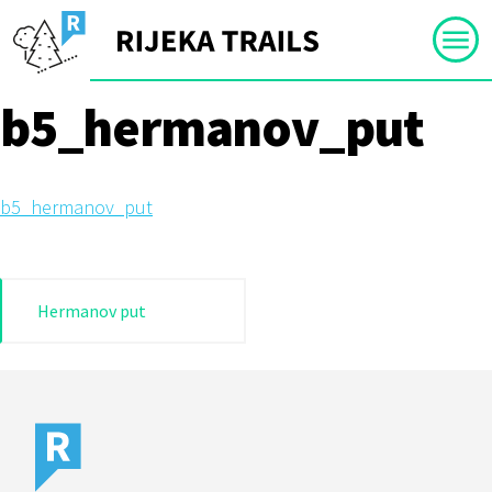
Skip
to
content
b5_hermanov_put
b5_hermanov_put
Navigacija
Hermanov put
objava