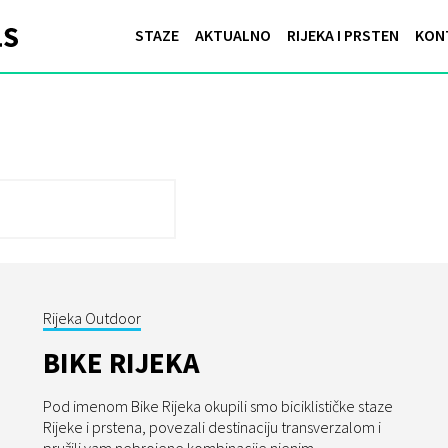
ut_trebestin
STAZE
AKTUALNO
RIJEKA I PRSTEN
KON
Rijeka Outdoor
BIKE RIJEKA
Pod imenom Bike Rijeka okupili smo biciklističke staze
Rijeke i prstena, povezali destinaciju transverzalom i