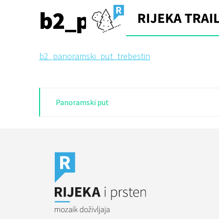
Skip
b2_panoramski_p
to
content
b2_panoramski_put_trebestin
Navigacija
Panoramski put
objava