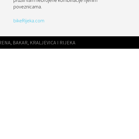
pružili vam nebrojene kombinacije njenim
poveznicama.
bikeRijeka.com
RENA, BAKAR, KRALJEVICA I RIJEKA