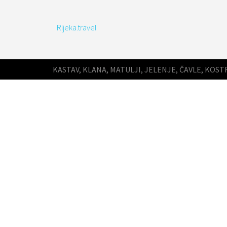
Rijeka.travel
KASTAV, KLANA, MATULJI, JELENJE, ČAVLE, KOST