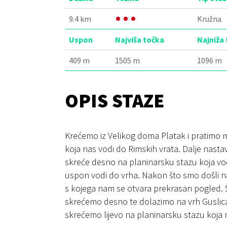
9.4 km
Kružna
Uspon
Najviša točka
Najniža
409 m
1505 m
1096 m
OPIS STAZE
Krećemo iz Velikog doma Platak i pratimo 
koja nas vodi do Rimskih vrata. Dalje nast
skreće desno na planinarsku stazu koja vo
uspon vodi do vrha. Nakon što smo došli n
s kojega nam se otvara prekrasan pogled.
skrećemo desno te dolazimo na vrh Guslica
skrećemo lijevo na planinarsku stazu koja 