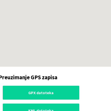
Preuzimanje GPS zapisa
GPX datoteka
KML datoteka