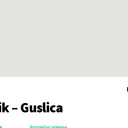
k – Guslica
ze
Prosječno vrijeme