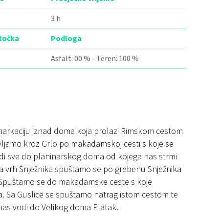
3 h
 točka
Podloga
Asfalt: 00 % - Teren: 100 %
markaciju iznad doma koja prolazi Rimskom cestom
avljamo kroz Grlo po makadamskoj cesti s koje se
di sve do planinarskog doma od kojega nas strmi
a vrh Snježnika spuštamo se po grebenu Snježnika
 Spuštamo se do makadamske ceste s koje
. Sa Guslice se spuštamo natrag istom cestom te
nas vodi do Velikog doma Platak.