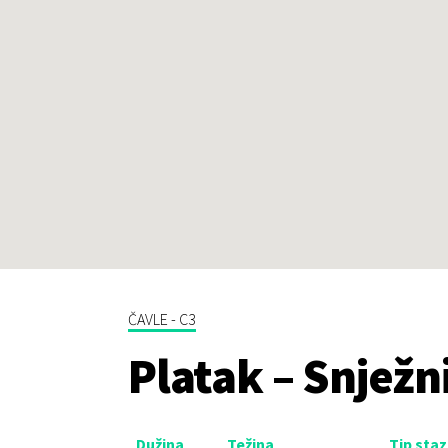
ČAVLE - C3
Platak – Snježni
Dužina
Težina
Tip sta