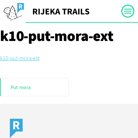
Skip
to
content
k10-put-mora-ext
k10-put-mora-ext
Navigacija
Put mora
objava