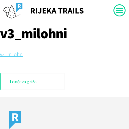
Skip
to
content
v3_milohni
v3_milohni
Navigacija
Lončeva griža
objava