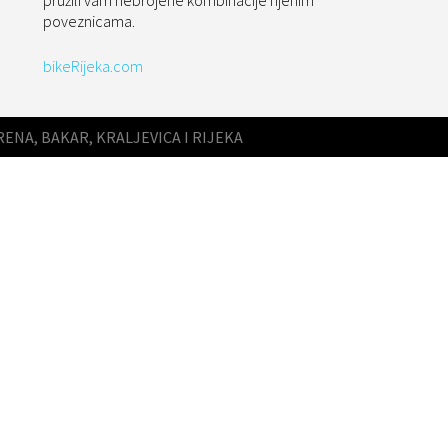
pružili vam nebrojene kombinacije njenim
poveznicama.
bikeRijeka.com
RENA, BAKAR, KRALJEVICA I RIJEKA