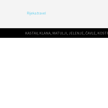
Rijeka.travel
KASTAV, KLANA, MATULJI, JELENJE, ČAVLE, KOST